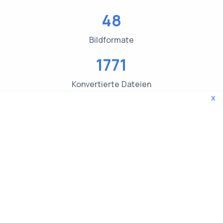
48
Bildformate
1771
Konvertierte Dateien
x
3619
Dateityp Überprüfungen
© 2026 WebTools. Alle Rechte vorbehalten.
Privacy Policy
|
Terms and Conditions