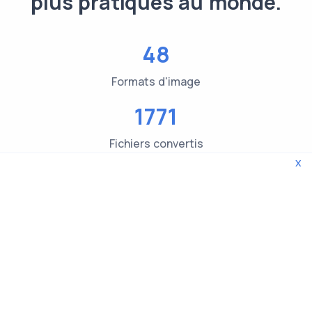
plus pratiques au monde.
48
Formats d'image
1771
Fichiers convertis
x
3619
Contrôles du type de fichier
© 2026 WebTools. Tous droits réservés.