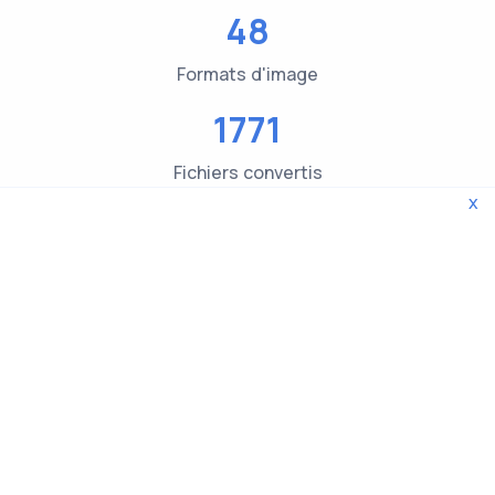
48
Formats d'image
1771
Fichiers convertis
x
3619
Contrôles du type de fichier
© 2026 WebTools. Tous droits réservés.
Privacy Policy
|
Terms and Conditions