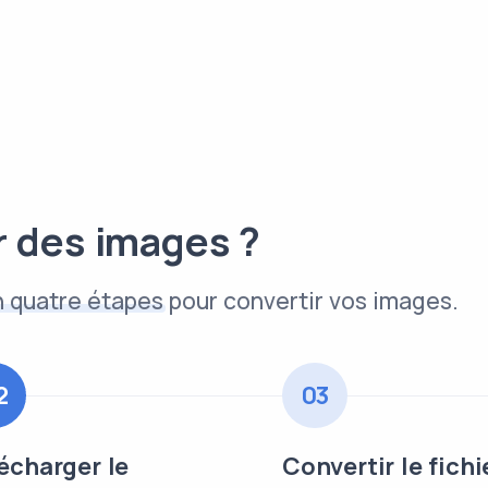
 des images ?
n quatre étapes
pour convertir vos images.
2
03
écharger le
Convertir le fichi