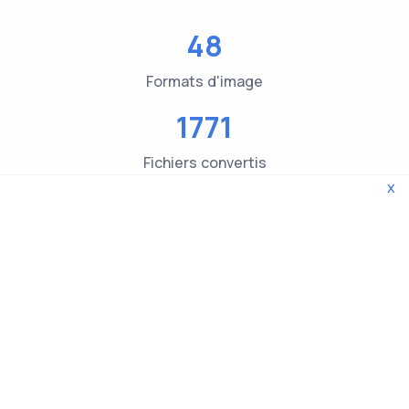
48
Formats d'image
1771
Fichiers convertis
x
3619
Contrôles du type de fichier
© 2026 WebTools. Tous droits réservés.
Privacy Policy
|
Terms and Conditions