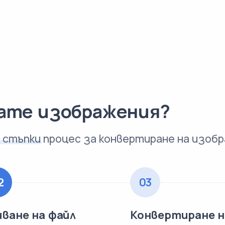
рате изображения?
 стъпки
процес за конвертиране на изоб
2
03
чване на файл
Конвертиране н