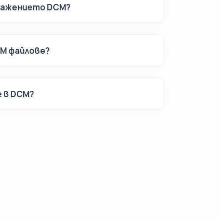
ражението DCM?
CM файлове?
е в DCM?