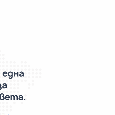
 една
за
света.