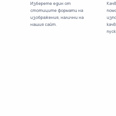
Изберете един от
Кач
стотиците формати на
пом
изображения, налични на
изп
нашия сайт.
качв
пуск