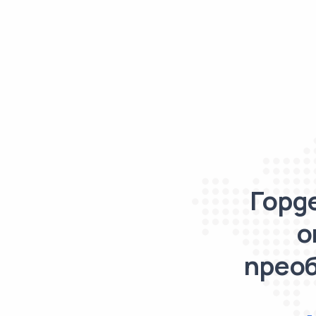
Горд
о
преоб