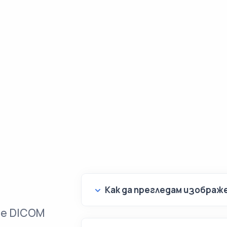
Как да прегледам изображ
ие DICOM