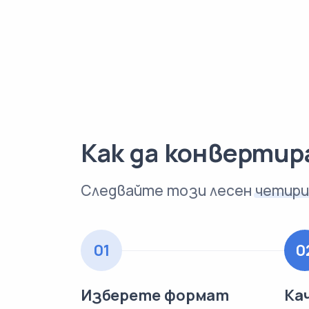
Как да конверти
Следвайте този лесен
четири
01
0
Изберете формат
Ка