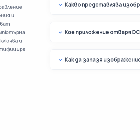
Какво представлява изоб
равление
ения и
яват
Кое приложение отваря D
омпютърна
включва и
нтифицира
Как да запазя изображени