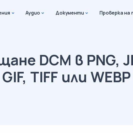
ения
Аудио
Документи
Проверка на 
ане DCM в PNG, J
GIF, TIFF или WEBP