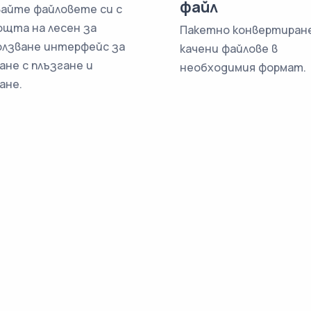
файл
вайте файловете си с
ощта на лесен за
Пакетно конвертиране
олзване интерфейс за
качени файлове в
ане с плъзгане и
необходимия формат.
ане.