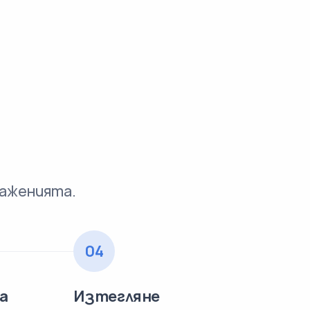
раженията.
04
а
Изтегляне