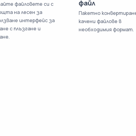
файл
вайте файловете си с
ощта на лесен за
Пакетно конвертиране
олзване интерфейс за
качени файлове в
ане с плъзгане и
необходимия формат.
ане.