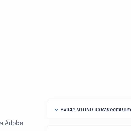
Влияе ли DNG на качество
я Adobe