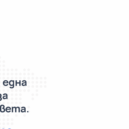
 една
за
света.