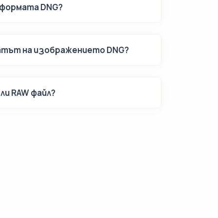
 формата DNG?
атът на изображението DNG?
ли RAW файл?