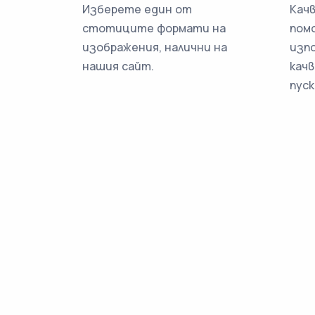
Изберете един от
Кач
стотиците формати на
пом
изображения, налични на
изп
нашия сайт.
качв
пуск