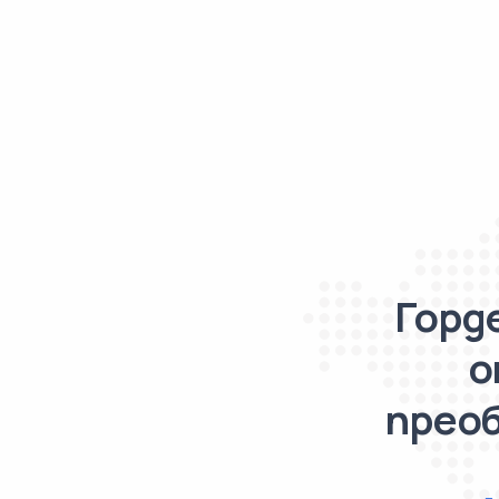
Горд
о
преоб