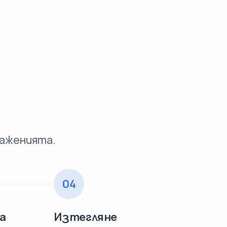
раженията.
04
а
Изтегляне