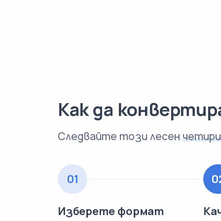
Как да конверти
Следвайте този лесен
четири
01
0
Изберете формат
Ка