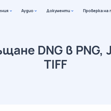
ения
Аудио
Документи
Проверка на 
щане DNG в PNG, 
TIFF