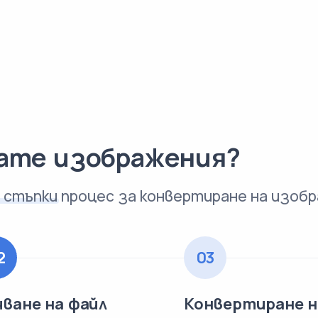
рате изображения?
 стъпки
процес за конвертиране на изоб
2
03
чване на файл
Конвертиране н