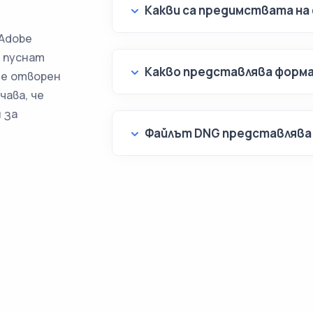
Какви са предимствата на
 Adobe
 пуснат
Какво представлява форм
й е отворен
чава, че
 за
Файлът DNG представлява 