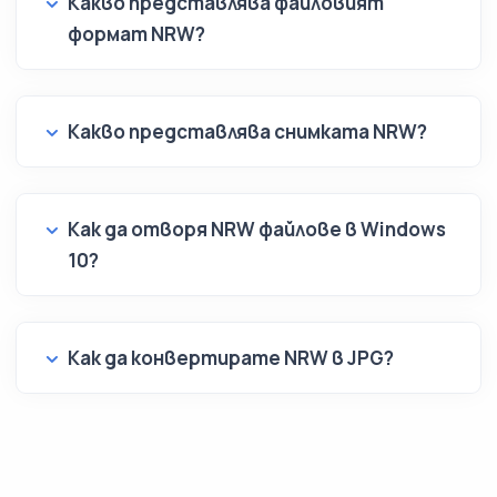
Какво представлява файловият
формат NRW?
Какво представлява снимката NRW?
Как да отворя NRW файлове в Windows
10?
Как да конвертирате NRW в JPG?