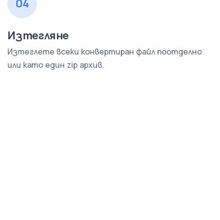
04
Изтегляне
Изтеглете всеки конвертиран файл поотделно
или като един zip архив.