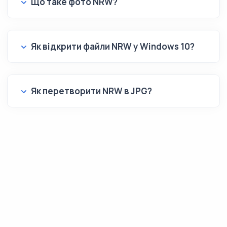
Що таке фото NRW?
Як відкрити файли NRW у Windows 10?
Як перетворити NRW в JPG?