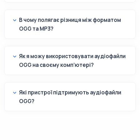
В чому полягає різниця між форматом
OGG та MP3?
Як я можу використовувати аудіофайли
OGG на своєму комп’ютері?
Які пристрої підтримують аудіофайли
OGG?