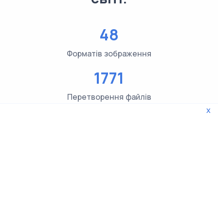
48
Форматів зображення
1771
Перетворення файлів
x
3619
Перевірок типів файлів
© 2026 WebTools. Усі права захищені.
Privacy Policy
|
Terms and Conditions