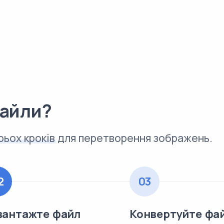
файли?
рьох кроків
для перетворення зображень.
2
03
вантажте файл
Конвертуйте фа