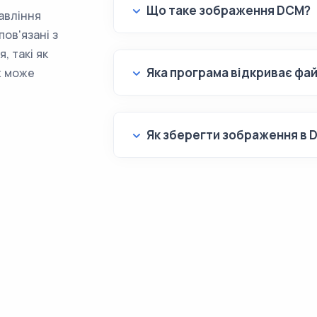
Що таке зображення DCM?
авління
ов'язані з
, такі як
Яка програма відкриває фа
ж може
Як зберегти зображення в 