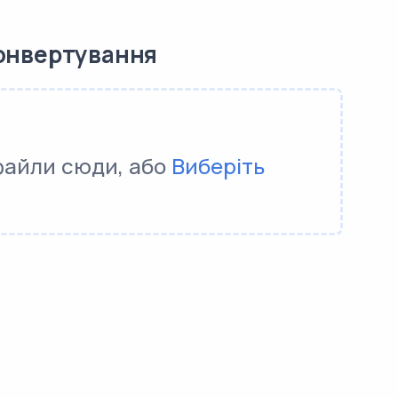
онвертування
файли сюди, або
Виберіть