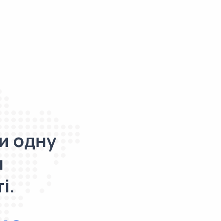
и одну
я
і.