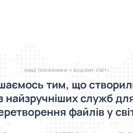
НАШІ ПОКАЗНИКИ У ВСЬОМУ СВІТІ
шаємось тим, що створил
з найзручніших служб дл
еретворення файлів у світ