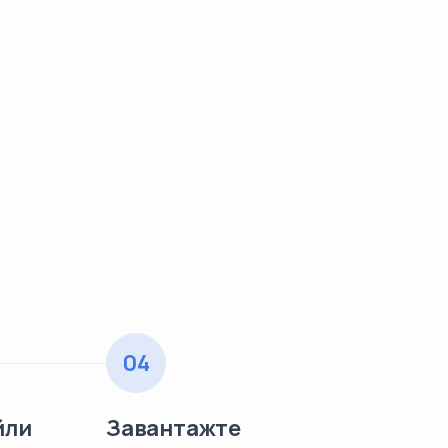
04
йли
Завантажте