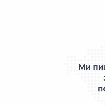
Ми пи
п