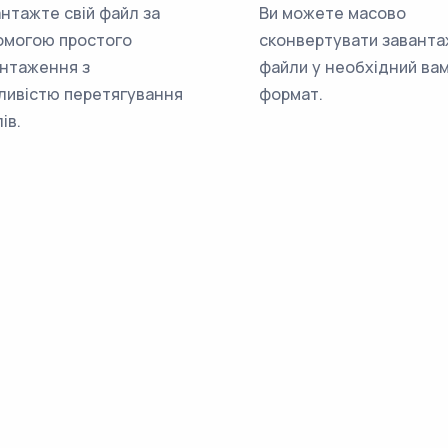
нтажте свій файл за
Ви можете масово
омогою простого
сконвертувати заванта
нтаження з
файли у необхідний ва
ливістю перетягування
формат.
ів.