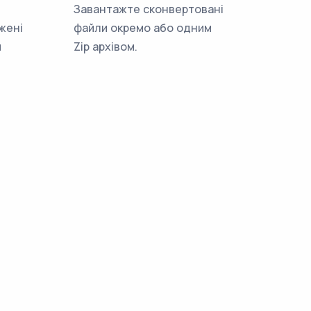
Завантажте сконвертовані
жені
файли окремо або одним
м
Zip архівом.