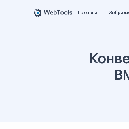
Головна
Зображ
Конве
BM