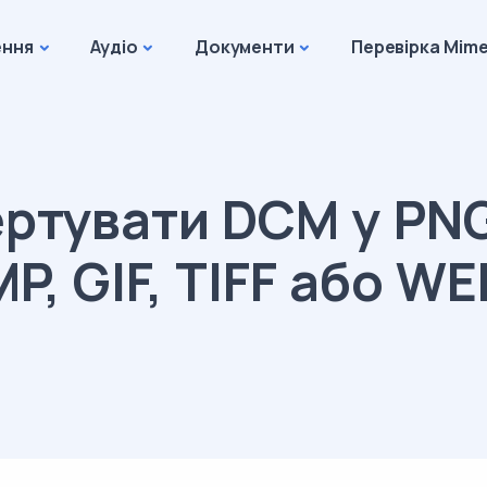
ення
Аудіо
Документи
Перевірка Mime
ртувати DCM у PNG
P, GIF, TIFF або W