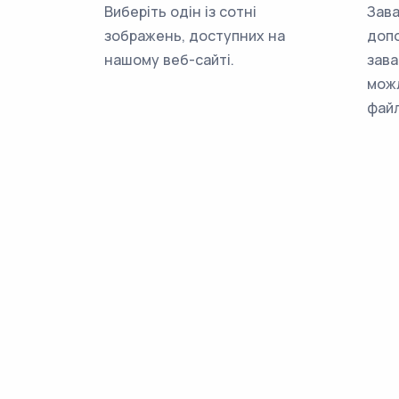
Виберіть одін із сотні
Зава
зображень, доступних на
доп
нашому веб-сайті.
зава
мож
файл