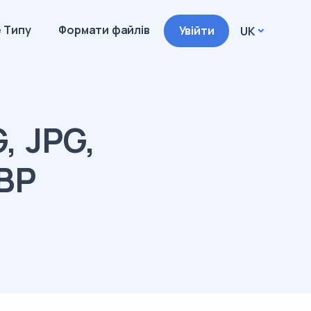
 Типу
Формати файлів
Увійти
UK
, JPG,
EBP