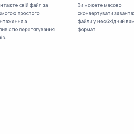
нтажте свій файл за
Ви можете масово
омогою простого
сконвертувати заванта
нтаження з
файли у необхідний ва
ливістю перетягування
формат.
ів.