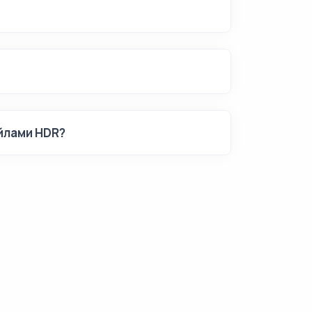
йлами HDR?