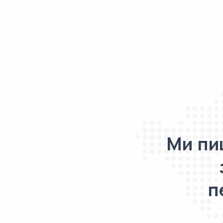
Ми пи
п