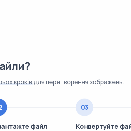
файли?
рьох кроків
для перетворення зображень.
2
03
вантажте файл
Конвертуйте фа