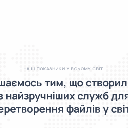
НАШІ ПОКАЗНИКИ У ВСЬОМУ СВІТІ
шаємось тим, що створил
з найзручніших служб дл
еретворення файлів у світ