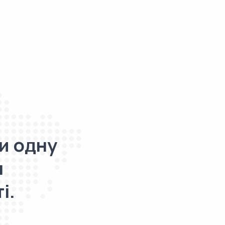
и одну
я
і.