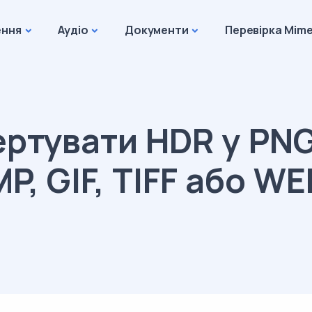
ення
Аудіо
Документи
Перевірка Mime
ртувати HDR у PNG
P, GIF, TIFF або W