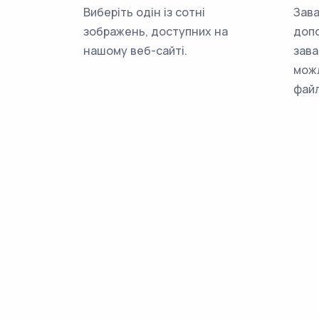
Виберіть одін із сотні
Зава
зображень, доступних на
доп
нашому веб-сайті.
зава
мож
файл