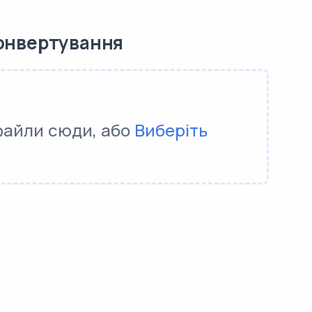
онвертування
файли сюди, або
Виберіть