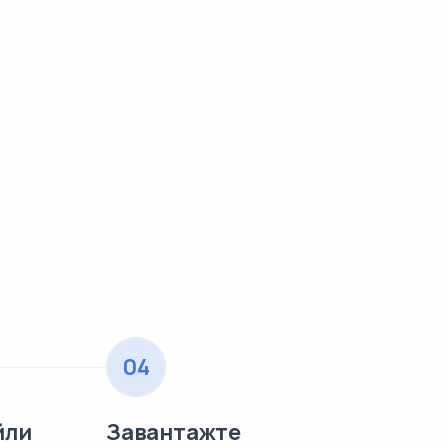
04
йли
Завантажте