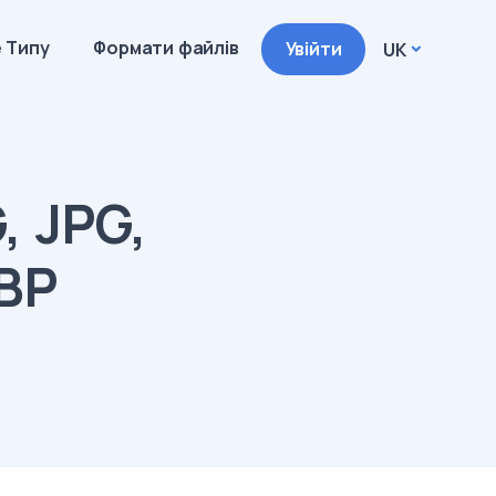
 Типу
Формати файлів
Увійти
UK
, JPG,
EBP