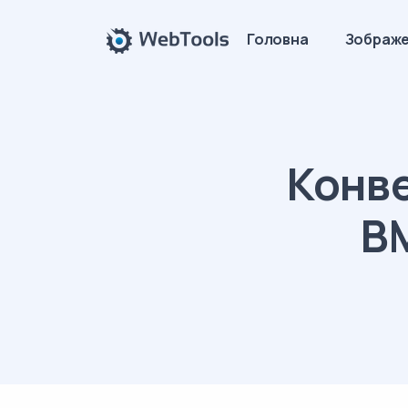
Головна
Зображ
Конве
BM