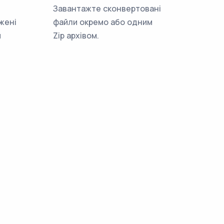
Завантажте сконвертовані
жені
файли окремо або одним
м
Zip архівом.