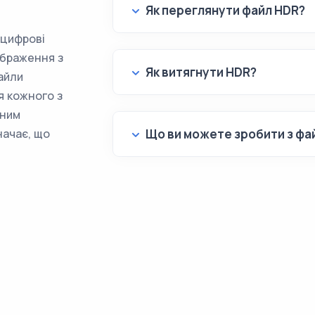
Як переглянути файл HDR?
 цифрові
ображення з
Як витягнути HDR?
айли
я кожного з
дним
начає, що
Що ви можете зробити з фа