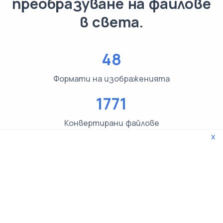
преобразуване на файлове
в света.
48
Формати на изображенията
1771
Конвертирани файлове
x
3619
Проверки на типа на файла