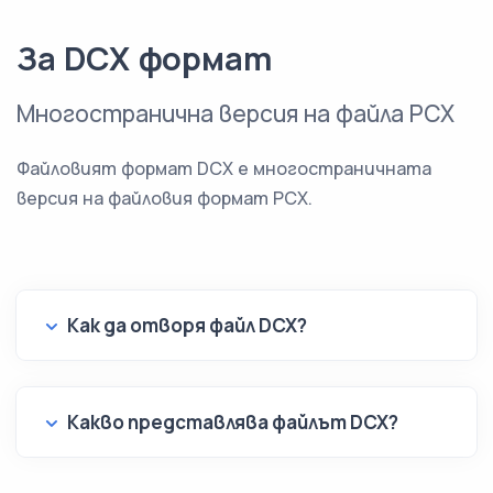
За DCX формат
Многостранична версия на файла PCX
Файловият формат DCX е многостраничната
версия на файловия формат PCX.
Как да отворя файл DCX?
Какво представлява файлът DCX?