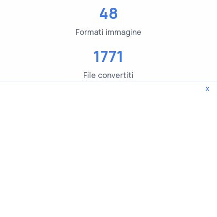
48
Formati immagine
1771
File convertiti
x
3619
Tipo di file Controlli
© 2026 WebTools. Tutti i diritti riservati.
Privacy Policy
|
Terms and Conditions