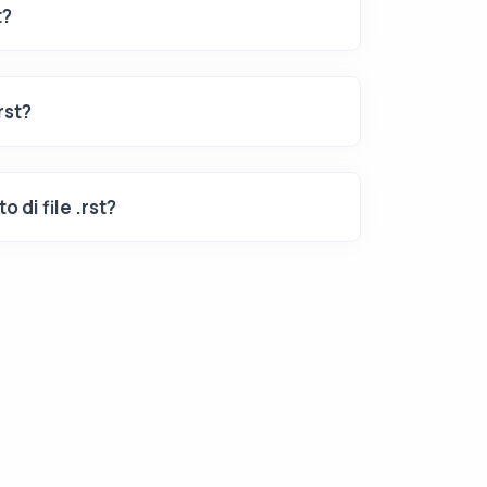
t?
rst?
o di file .rst?