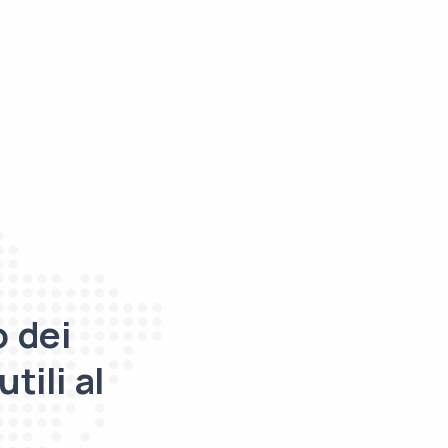
o dei
tili al