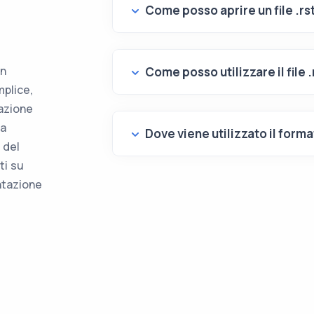
Come posso aprire un file .rs
un
Come posso utilizzare il file .
mplice,
azione
la
Dove viene utilizzato il format
 del
ti su
ntazione