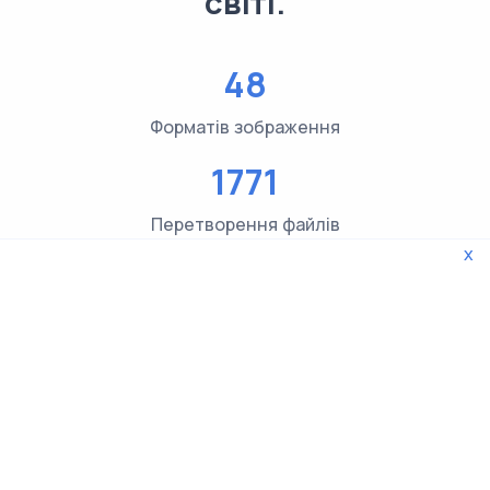
світі.
48
Форматів зображення
1771
Перетворення файлів
x
3619
Перевірок типів файлів
© 2026 WebTools. Усі права захищені.