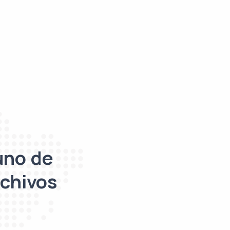
uno de
rchivos