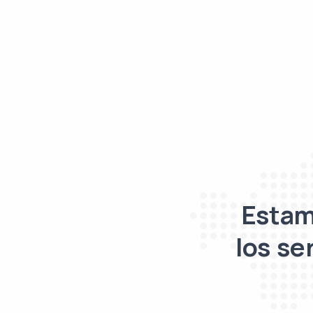
Estam
los se