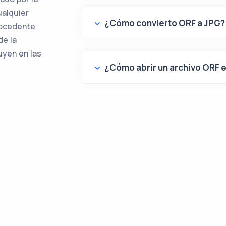
ualquier
¿Cómo convierto ORF a JPG?
rocedente
de la
uyen en las
¿Cómo abrir un archivo ORF 