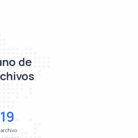
uno de
rchivos
19
 archivo