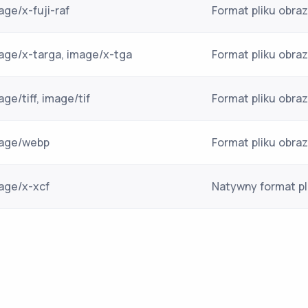
age/x-fuji-raf
Format pliku obraz
age/x-targa, image/x-tga
Format pliku obra
age/tiff, image/tif
Format pliku obra
age/webp
Format pliku obra
age/x-xcf
Natywny format p