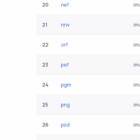
20
nef
im
21
nrw
im
22
orf
im
23
pef
im
24
pgm
im
25
png
im
26
psd
im