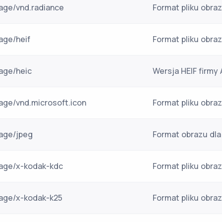
age/vnd.radiance
Format pliku obra
age/heif
Format pliku obra
age/heic
Wersja HEIF firmy 
age/vnd.microsoft.icon
Format pliku obra
age/jpeg
Format obrazu dl
age/x-kodak-kdc
Format pliku obr
age/x-kodak-k25
Format pliku obra