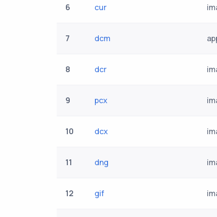
6
cur
im
7
dcm
ap
8
dcr
im
9
pcx
im
10
dcx
im
11
dng
im
12
gif
im