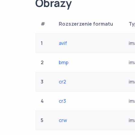
Obrazy
#
Rozszerzenie formatu
Ty
1
avif
im
2
bmp
im
3
cr2
im
4
cr3
im
5
crw
im