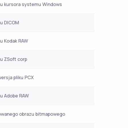
azu kursora systemu Windows
azu DICOM
zu Kodak RAW
zu ZSoft corp
ersja pliku PCX
azu Adobe RAW
mowanego obrazu bitmapowego