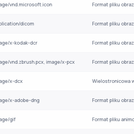
age/vnd.microsoft.icon
Format pliku obr
plication/dicom
Format pliku obr
age/x-kodak-dcr
Format pliku obra
age/vnd.zbrush.pcx, image/x-pcx
Format pliku obra
age/x-dcx
Wielostronicowa w
age/x-adobe-dng
Format pliku obr
age/gif
Format pliku ani