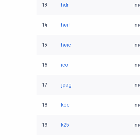
13
hdr
im
14
heif
im
15
heic
im
16
ico
im
17
jpeg
im
18
kdc
im
19
k25
im