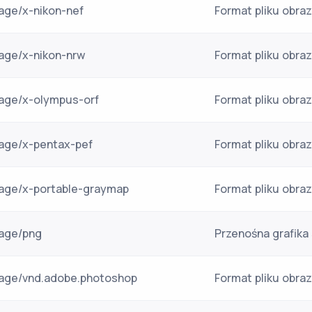
age/x-nikon-nef
Format pliku obra
age/x-nikon-nrw
Format pliku obra
age/x-olympus-orf
Format pliku obr
age/x-pentax-pef
Format pliku obra
age/x-portable-graymap
Format pliku obraz
age/png
Przenośna grafika
age/vnd.adobe.photoshop
Format pliku obr