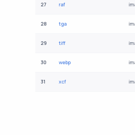
27
raf
im
28
tga
im
29
tiff
im
30
webp
im
31
xcf
im