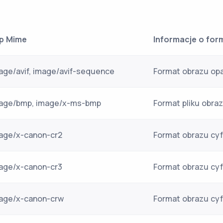
p Mime
Informacje o for
age/avif, image/avif-sequence
Format obrazu opa
age/bmp, image/x-ms-bmp
Format pliku obra
age/x-canon-cr2
Format obrazu c
age/x-canon-cr3
Format obrazu c
age/x-canon-crw
Format obrazu c